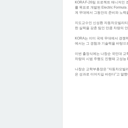
KORA F-26팀 프로젝트 매니저인
를 목표로 개발된 Electric Fo
계 무대에서 그동안의 준비와 노력을
지도교수인 신성환 자동차모빌리티대학
한 실력을 갖춘 팀인 만큼 차량의 
KORA는 이미 국제 무대에서 경쟁력
에서는 그 경험과 기술력을 바탕으로
이번 출정식에는 나창순 국민대 교학
차량의 시범 주행도 진행돼 고성능 E
나창순 교학부총장은 “자동차모빌리
은 성과로 이어지길 바란다”고 말했