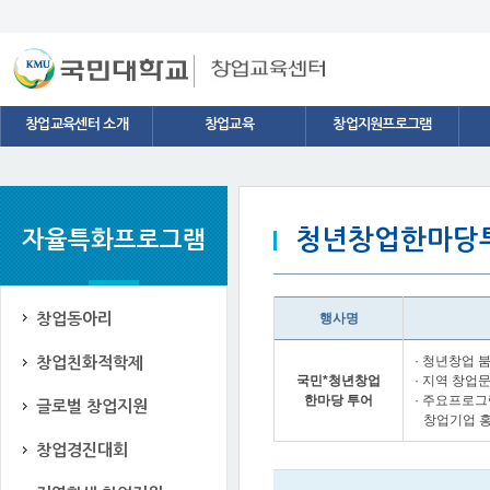
스타트업 네트워크
창업용어
창업교육센터 소개
창업교육
창업지원프로그램
청년창업한마당
자율특화프로그램
행사명
창업동아리
· 청년창업 
창업친화적학제
국민*청년창업
· 지역 창업
한마당 투어
· 주요프로그
글로벌 창업지원
창업기업 홍
창업경진대회